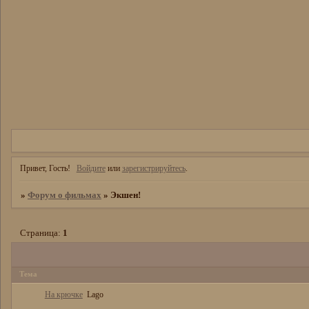
Привет, Гость!
Войдите
или
зарегистрируйтесь
.
»
Форум о фильмах
»
Экшен!
Страница:
1
Тема
На крючке
Lago