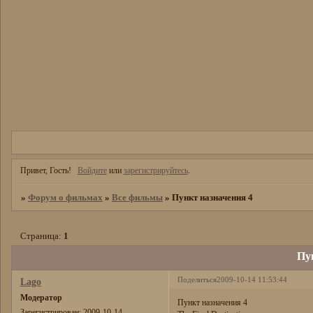
Привет, Гость!
Войдите
или
зарегистрируйтесь
.
»
Форум о фильмах
»
Все фильмы
»
Пункт назначения 4
Страница:
1
Пу
Поделиться
2009-10-14 11:53:44
Lago
Модератор
Пункт назначения 4
Зарегистрирован
: 2009-10-14