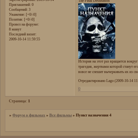
The Final Destination
Приглашений:
0
Сообщений:
3
Уважение:
[+0/-0]
Позитив:
[+0/-0]
Провел на форуме:
8 минут
Последний визит:
2009-10-14 11:59:55
История на этот раз вращается вокру
трагедия, жертвами которой станут ег
вовсе не спешит вычеркивать их из св
Отредактировано Lago (2009-10-14 11
0
Страница:
1
»
Форум о фильмах
»
Все фильмы
»
Пункт назначения 4