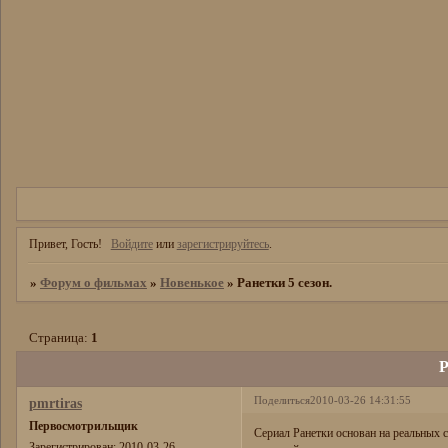
Привет, Гость!
Войдите
или
зарегистрируйтесь
.
»
Форум о фильмах
»
Новенькое
»
Ранетки 5 сезон.
Страница:
1
Р
Поделиться
2010-03-26 14:31:55
pmrtiras
Первосмотрильщик
Сериал Ранетки основан на реальных 
Зарегистрирован
: 2010-03-26