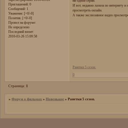
ни одной серии.
Приглашений:
0
И вот, недавно лазила по интернету и
Сообщений:
1
просмотреть онлайн.
Уважение:
[+0/-0]
А также экслюзивное видео просмотре
Позитив:
[+0/-0]
Провел на форуме:
Не определено
Последний визит:
2010-03-26 15:09:58
Ранетки 5 сезон.
0
Страница:
1
»
Форум о фильмах
»
Новенькое
»
Ранетки 5 сезон.